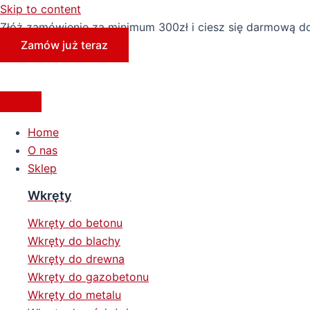
Skip to content
Złóż zamówienie za minimum 300zł i ciesz się darmową d
Zamów już teraz
Home
O nas
Sklep
Wkręty
Wkręty do betonu
Wkręty do blachy
Wkręty do drewna
Wkręty do gazobetonu
Wkręty do metalu