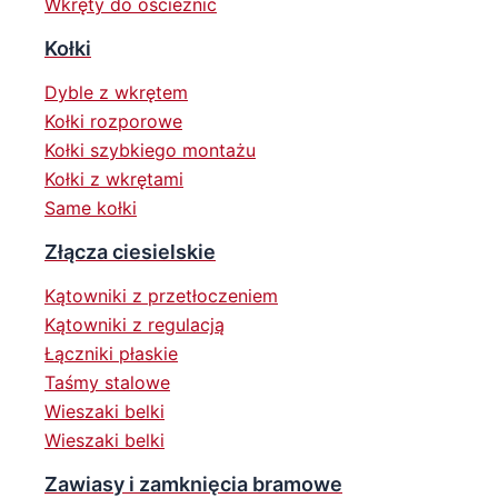
Wkręty do ościeżnic
Kołki
Dyble z wkrętem
Kołki rozporowe
Kołki szybkiego montażu
Kołki z wkrętami
Same kołki
Złącza ciesielskie
Kątowniki z przetłoczeniem
Kątowniki z regulacją
Łączniki płaskie
Taśmy stalowe
Wieszaki belki
Wieszaki belki
Zawiasy i zamknięcia bramowe