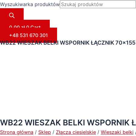
Wyszukiwarka produktów
0,00
zł
0
Cart
+48 531 670 301
WB22 WIESZAK BELKI WSPORNIK ŁĄCZNIK 70×155
WB22 WIESZAK BELKI WSPORNIK Ł
Strona główna
/
Sklep
/
Złącza ciesielskie
/
Wieszaki belki