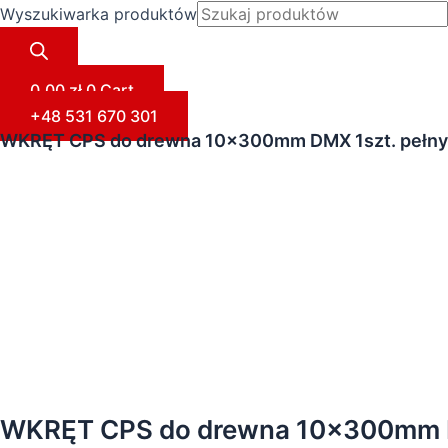
Wyszukiwarka produktów
0,00
zł
0
Cart
+48 531 670 301
WKRĘT CPS do drewna 10x300mm DMX 1szt. pełny
WKRĘT CPS do drewna 10x300mm D