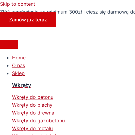
Skip to content
Złóż zamówienie za minimum 300zł i ciesz się darmową d
Zamów już teraz
Home
O nas
Sklep
Wkręty
Wkręty do betonu
Wkręty do blachy
Wkręty do drewna
Wkręty do gazobetonu
Wkręty do metalu