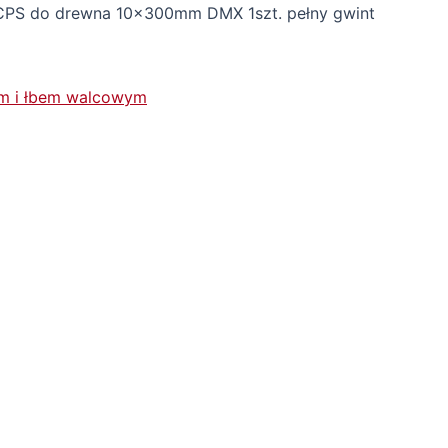
PS do drewna 10x300mm DMX 1szt. pełny gwint
em i łbem walcowym