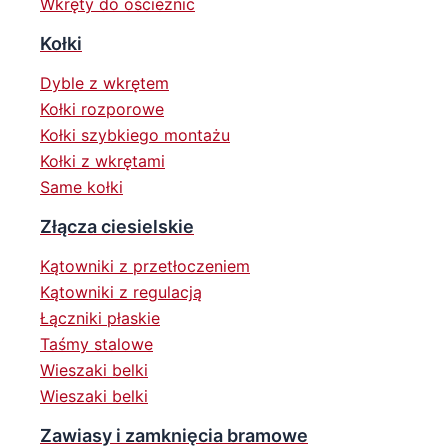
Wkręty do ościeżnic
Kołki
Dyble z wkrętem
Kołki rozporowe
Kołki szybkiego montażu
Kołki z wkrętami
Same kołki
Złącza ciesielskie
Kątowniki z przetłoczeniem
Kątowniki z regulacją
Łączniki płaskie
Taśmy stalowe
Wieszaki belki
Wieszaki belki
Zawiasy i zamknięcia bramowe