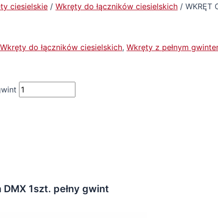
y ciesielskie
/
Wkręty do łączników ciesielskich
/ WKRĘT C
Wkręty do łączników ciesielskich
,
Wkręty z pełnym gwint
wint
MX 1szt. pełny gwint