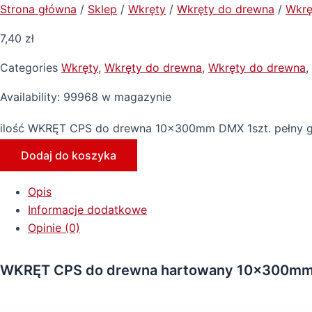
Strona główna
/
Sklep
/
Wkręty
/
Wkręty do drewna
/
Wkręt
7,40
zł
Categories
Wkręty
,
Wkręty do drewna
,
Wkręty do drewna
,
Availability:
99968 w magazynie
ilość WKRĘT CPS do drewna 10x300mm DMX 1szt. pełny g
Dodaj do koszyka
Opis
Informacje dodatkowe
Opinie (0)
WKRĘT CPS do drewna hartowany 10x300mm D