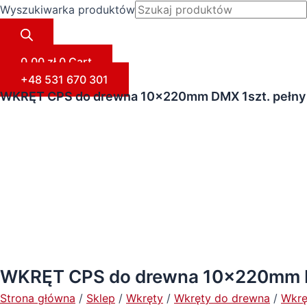
Wyszukiwarka produktów
0,00
zł
0
Cart
+48 531 670 301
WKRĘT CPS do drewna 10x220mm DMX 1szt. pełny
WKRĘT CPS do drewna 10x220mm DM
Strona główna
/
Sklep
/
Wkręty
/
Wkręty do drewna
/
Wkręt