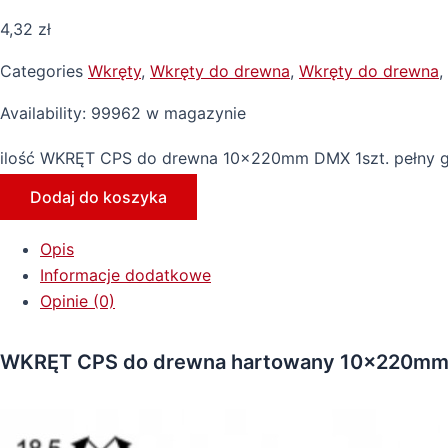
4,32
zł
Categories
Wkręty
,
Wkręty do drewna
,
Wkręty do drewna
,
Availability:
99962 w magazynie
ilość WKRĘT CPS do drewna 10x220mm DMX 1szt. pełny g
Dodaj do koszyka
Opis
Informacje dodatkowe
Opinie (0)
WKRĘT CPS do drewna hartowany 10x220mm D