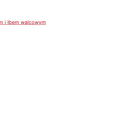
em i łbem walcowym