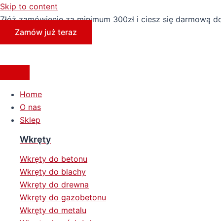
Skip to content
Złóż zamówienie za minimum 300zł i ciesz się darmową d
Zamów już teraz
Home
O nas
Sklep
Wkręty
Wkręty do betonu
Wkręty do blachy
Wkręty do drewna
Wkręty do gazobetonu
Wkręty do metalu