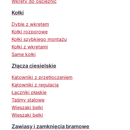
Wkręty do ościeżnic
Kołki
Dyble z wkrętem
Kołki rozporowe
Kołki szybkiego montażu
Kołki z wkrętami
Same kołki
Złącza ciesielskie
Kątowniki z przetłoczeniem
Kątowniki z regulacją
Łączniki płaskie
Taśmy stalowe
Wieszaki belki
Wieszaki belki
Zawiasy i zamknięcia bramowe