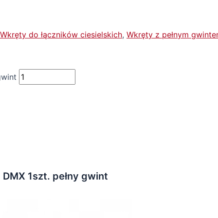
Wkręty do łączników ciesielskich
,
Wkręty z pełnym gwint
wint
MX 1szt. pełny gwint