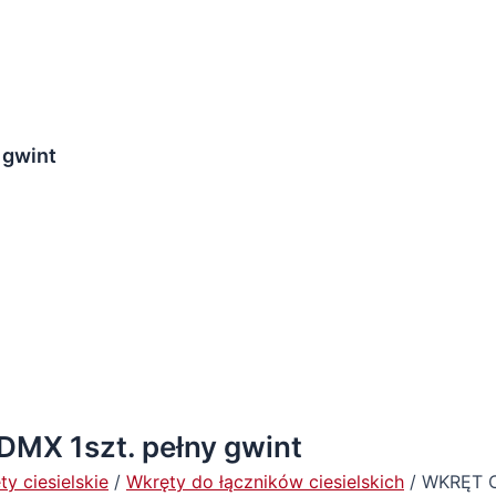
 gwint
X 1szt. pełny gwint
y ciesielskie
/
Wkręty do łączników ciesielskich
/ WKRĘT C